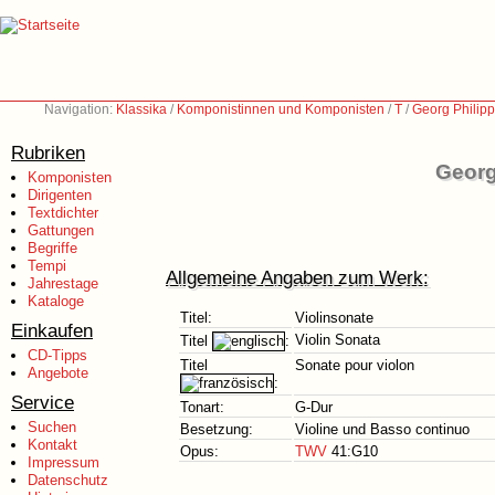
Navigation:
Klassika
/
Komponistinnen und Komponisten
/
T
/
Georg Philip
Rubriken
Georg
Komponisten
Dirigenten
Textdichter
Gattungen
Begriffe
Tempi
Allgemeine Angaben zum Werk:
Jahrestage
Kataloge
Titel:
Violinsonate
Einkaufen
Violin Sonata
Titel
:
CD-Tipps
Titel
Sonate pour violon
Angebote
:
Service
Tonart:
G-Dur
Suchen
Besetzung:
Violine und Basso continuo
Kontakt
Opus:
TWV
41:G10
Impressum
Datenschutz