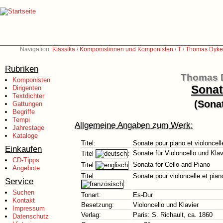
Navigation:
Klassika
/
Komponistinnen und Komponisten
/
T
/
Thomas Dyke 
Rubriken
Thomas D
Komponisten
Sonat
Dirigenten
Textdichter
(Sonat
Gattungen
Begriffe
Tempi
Allgemeine Angaben zum Werk:
Jahrestage
Kataloge
Titel:
Sonate pour piano et violoncell
Einkaufen
Sonate für Violoncello und Klav
Titel
:
CD-Tipps
Sonata for Cello and Piano
Titel
:
Angebote
Titel
Sonate pour violoncelle et pian
Service
:
Suchen
Tonart:
Es-Dur
Kontakt
Besetzung:
Violoncello und Klavier
Impressum
Verlag:
Paris: S. Richault, ca. 1860
Datenschutz