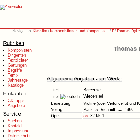
Navigation:
Klassika
/
Komponistinnen und Komponisten
/
T
/
Thomas Dyke 
Rubriken
Thomas D
Komponisten
Dirigenten
Textdichter
Gattungen
Begriffe
Tempi
Allgemeine Angaben zum Werk:
Jahrestage
Kataloge
Titel:
Berceuse
Einkaufen
Wiegenlied
Titel
:
CD-Tipps
Besetzung:
Violine (oder Violoncello) und K
Angebote
Verlag:
Paris: S. Richault, ca. 1860
Service
Opus:
op.
32 Nr. 1
Suchen
Kontakt
Impressum
Datenschutz