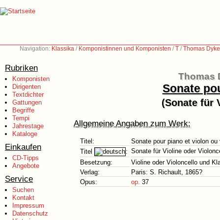
Navigation:
Klassika
/
Komponistinnen und Komponisten
/
T
/
Thomas Dyke 
Rubriken
Thomas D
Komponisten
Sonate pou
Dirigenten
Textdichter
(Sonate für 
Gattungen
Begriffe
Tempi
Allgemeine Angaben zum Werk:
Jahrestage
Kataloge
Titel:
Sonate pour piano et violon ou 
Einkaufen
Sonate für Violine oder Violonc
Titel
:
CD-Tipps
Besetzung:
Violine oder Violoncello und Kl
Angebote
Verlag:
Paris: S. Richault, 1865?
Service
Opus:
op.
37
Suchen
Kontakt
Impressum
Datenschutz