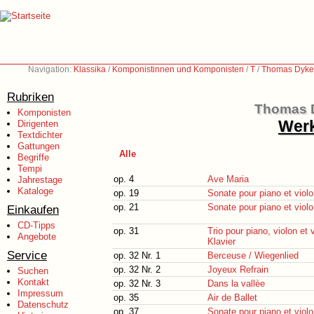
Navigation:
Klassika
/
Komponistinnen und Komponisten
/
T
/
Thomas Dyke 
Rubriken
Thomas D
Komponisten
Werk
Dirigenten
Textdichter
Gattungen
Alle
Begriffe
Tempi
op. 4
Ave Maria
Jahrestage
Kataloge
op. 19
Sonate pour piano et violo
op. 21
Sonate pour piano et violo
Einkaufen
CD-Tipps
op. 31
Trio pour piano, violon et v
Angebote
Klavier
Service
op. 32 Nr. 1
Berceuse / Wiegenlied
op. 32 Nr. 2
Joyeux Refrain
Suchen
Kontakt
op. 32 Nr. 3
Dans la vallèe
Impressum
op. 35
Air de Ballet
Datenschutz
op. 37
Sonate pour piano et violo