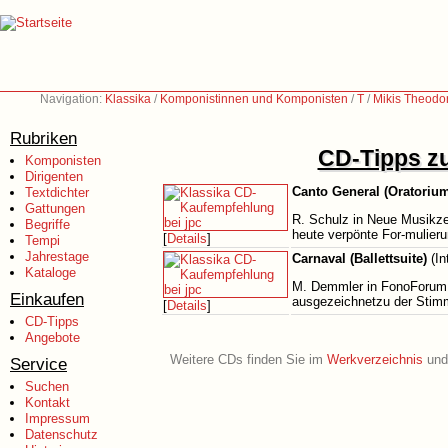
Navigation:
Klassika
/
Komponistinnen und Komponisten
/
T
/
Mikis Theodo
Rubriken
CD-Tipps zu
Komponisten
Dirigenten
Canto General (Oratoriu
Textdichter
Gattungen
R. Schulz in Neue Musikzei
Begriffe
heute verpönte For-mulier
[
Details
]
Tempi
Jahrestage
Carnaval (Ballettsuite)
(In
Kataloge
M. Demmler in FonoForum 
Einkaufen
ausgezeichnetzu der Stimm
[
Details
]
CD-Tipps
Angebote
Weitere CDs finden Sie im
Werkverzeichnis
und 
Service
Suchen
Kontakt
Impressum
Datenschutz