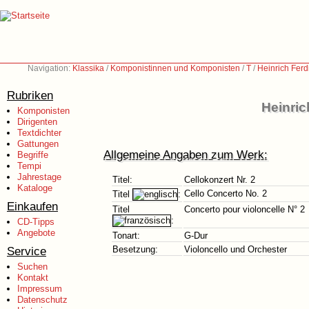
Navigation:
Klassika
/
Komponistinnen und Komponisten
/
T
/
Heinrich Ferd
Rubriken
Heinric
Komponisten
Dirigenten
Textdichter
Gattungen
Allgemeine Angaben zum Werk:
Begriffe
Tempi
Jahrestage
Titel:
Cellokonzert Nr. 2
Kataloge
Cello Concerto No. 2
Titel
:
Einkaufen
Titel
Concerto pour violoncelle N° 2
:
CD-Tipps
Angebote
Tonart:
G-Dur
Service
Besetzung:
Violoncello und Orchester
Suchen
Kontakt
Impressum
Datenschutz