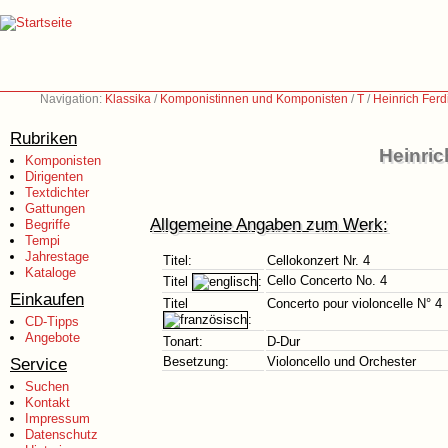
Navigation:
Klassika
/
Komponistinnen und Komponisten
/
T
/
Heinrich Ferd
Rubriken
Heinric
Komponisten
Dirigenten
Textdichter
Gattungen
Allgemeine Angaben zum Werk:
Begriffe
Tempi
Jahrestage
Titel:
Cellokonzert Nr. 4
Kataloge
Cello Concerto No. 4
Titel
:
Einkaufen
Titel
Concerto pour violoncelle N° 4
:
CD-Tipps
Angebote
Tonart:
D-Dur
Service
Besetzung:
Violoncello und Orchester
Suchen
Kontakt
Impressum
Datenschutz