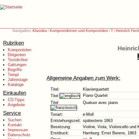
Navigation:
Klassika
/
Komponistinnen und Komponisten
/
T
/
Heinrich Ferd
Rubriken
Heinric
Komponisten
Dirigenten
Textdichter
Gattungen
Begriffe
Tempi
Allgemeine Angaben zum Werk:
Jahrestage
Kataloge
Titel:
Klavierquartett
Einkaufen
Piano Quartet
Titel
:
CD-Tipps
Titel
Quatuor avec piano
Angebote
:
Service
Tonart:
e-Moll
Suchen
Entstehungszeit:
spätestens 1863
Kontakt
Besetzung:
Violine, Viola, Violoncello und 
Impressum
Erstdruck:
Hamburg: Ernst Berens, 1863
Datenschutz