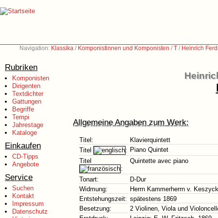
Navigation:
Klassika
/
Komponistinnen und Komponisten
/
T
/
Heinrich Ferd
Rubriken
Heinric
Komponisten
Dirigenten
Textdichter
Gattungen
Begriffe
Tempi
Allgemeine Angaben zum Werk:
Jahrestage
Kataloge
Titel:
Klavierquintett
Einkaufen
Piano Quintet
Titel
:
CD-Tipps
Titel
Quintette avec piano
Angebote
:
Service
Tonart:
D-Dur
Suchen
Widmung:
Herrn Kammerherrn v. Keszyck
Kontakt
Entstehungszeit:
spätestens 1869
Impressum
Besetzung:
2 Violinen, Viola und Violoncel
Datenschutz