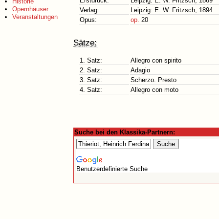
Erstdruck:
Leipzig: E. W. Fritzsch, 1869
Historie
Opernhäuser
Verlag:
Leipzig: E. W. Fritzsch, 1894
Veranstaltungen
Opus:
op.
20
Sätze:
1. Satz:
Allegro con spirito
2. Satz:
Adagio
3. Satz:
Scherzo. Presto
4. Satz:
Allegro con moto
Suche bei den Klassika-Partnern:
Benutzerdefinierte Suche