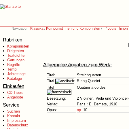
Navigation:
Klassika
/
Komponistinnen und Komponisten
/
T
/
Louis Thirion
Rubriken
Komponisten
Dirigenten
Textdichter
Gattungen
Allgemeine Angaben zum Werk:
Begriffe
Tempi
Jahrestage
Titel:
Streichquartett
Kataloge
String Quartet
Titel
:
Einkaufen
Titel
Quatuor à cordes
:
CD-Tipps
Angebote
Besetzung:
2 Violinen, Viola und Violoncell
Service
Verlag:
Paris : E. Demets, 1910
Opus:
op.
10
Suchen
Kontakt
Impressum
Datenschutz