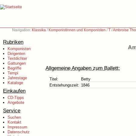
Navigation:
Klassika
/
Komponistinnen und Komponisten
/
T
/
Ambroise Tho
Rubriken
Am
Komponisten
Dirigenten
Textdichter
Gattungen
Allgemeine Angaben zum Ballett:
Begriffe
Tempi
Jahrestage
Titel:
Betty
Kataloge
Entstehungszeit:
1846
Einkaufen
CD-Tipps
Angebote
Service
Suchen
Kontakt
Impressum
Datenschutz