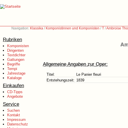
Navigation:
Klassika
/
Komponistinnen und Komponisten
/
T
/
Ambroise Tho
Rubriken
Am
Komponisten
Dirigenten
Textdichter
Gattungen
Allgemeine Angaben zur Oper:
Begriffe
Tempi
Jahrestage
Titel:
Le Panier fleuri
Kataloge
Entstehungszeit:
1839
Einkaufen
CD-Tipps
Angebote
Service
Suchen
Kontakt
Impressum
Datenschutz