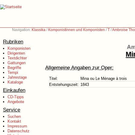
Navigation:
Klassika
/
Komponistinnen und Komponisten
/
T
/
Ambroise Tho
Rubriken
Am
Komponisten
Mi
Dirigenten
Textdichter
Gattungen
Allgemeine Angaben zur Oper:
Begriffe
Tempi
Jahrestage
Titel:
Mina ou Le Ménage à trois
Kataloge
Entstehungszeit:
1843
Einkaufen
CD-Tipps
Angebote
Service
Suchen
Kontakt
Impressum
Datenschutz