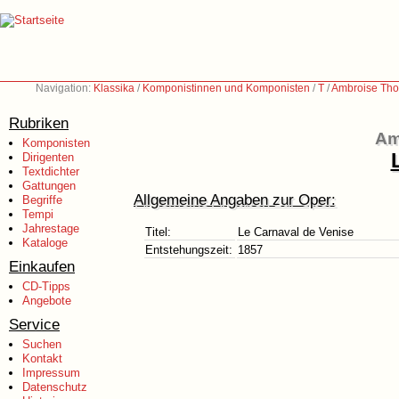
Navigation:
Klassika
/
Komponistinnen und Komponisten
/
T
/
Ambroise Tho
Rubriken
Am
Komponisten
Dirigenten
Textdichter
Gattungen
Allgemeine Angaben zur Oper:
Begriffe
Tempi
Jahrestage
Titel:
Le Carnaval de Venise
Kataloge
Entstehungszeit:
1857
Einkaufen
CD-Tipps
Angebote
Service
Suchen
Kontakt
Impressum
Datenschutz