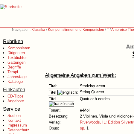
Navigation:
Klassika
/
Komponistinnen und Komponisten
/
T
/
Ambroise Tho
Rubriken
Am
Komponisten
Dirigenten
Textdichter
Gattungen
Begriffe
Tempi
Allgemeine Angaben zum Werk:
Jahrestage
Kataloge
Titel:
Streichquartett
Einkaufen
String Quartet
Titel
:
CD-Tipps
Titel
Quatuor à cordes
Angebote
:
Service
Tonart:
e-Moll
Suchen
Besetzung:
2 Violinen, Viola und Violoncell
Kontakt
Verlag:
Riverwoods, IL: Edition Silvertr
Impressum
Opus:
op.
1
Datenschutz