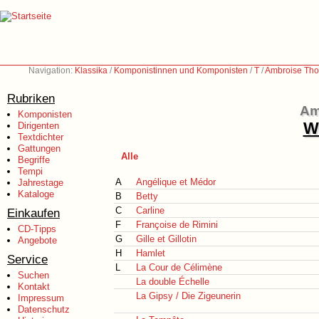
Navigation:
Klassika
/
Komponistinnen und Komponisten
/
T
/
Ambroise Tho
Rubriken
Am
Komponisten
We
Dirigenten
Textdichter
Gattungen
Alle
Begriffe
Tempi
A
Angélique et Médor
Jahrestage
Kataloge
B
Betty
C
Carline
Einkaufen
F
Françoise de Rimini
CD-Tipps
G
Gille et Gillotin
Angebote
H
Hamlet
Service
L
La Cour de Célimène
Suchen
La double Échelle
Kontakt
La Gipsy / Die Zigeunerin
Impressum
Datenschutz