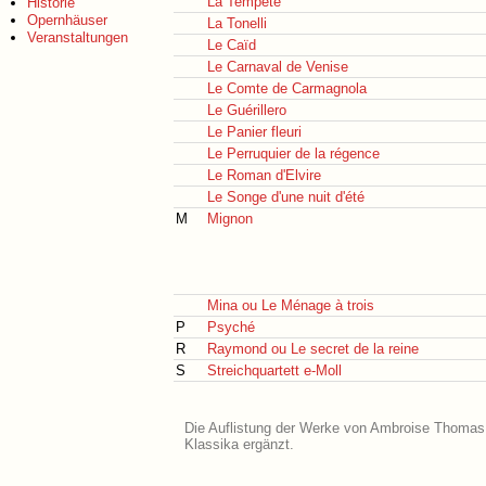
La Tempête
Historie
Opernhäuser
La Tonelli
Veranstaltungen
Le Caïd
Le Carnaval de Venise
Le Comte de Carmagnola
Le Guérillero
Le Panier fleuri
Le Perruquier de la régence
Le Roman d'Elvire
Le Songe d'une nuit d'été
M
Mignon
Mina ou Le Ménage à trois
P
Psyché
R
Raymond ou Le secret de la reine
S
Streichquartett e-Moll
Die Auflistung der Werke von Ambroise Thomas i
Klassika ergänzt.