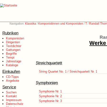
Navigation:
Klassika
/
Komponistinnen und Komponisten
/
T
/
Randall Thom
Rubriken
Ran
Komponisten
Werke 
Dirigenten
Textdichter
Gattungen
Begriffe
Tempi
Jahrestage
Streichquartett
Kataloge
Einkaufen
String Quartet No. 1 / Streichquartett Nr. 1
CD-Tipps
Angebote
Symphonien
Service
Symphonie Nr. 1
Suchen
Kontakt
Symphonie Nr. 2
Impressum
Symphonie Nr. 3
Datenschutz