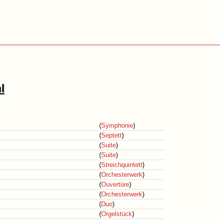
l
(
Symphonie
)
(
Septett
)
(
Suite
)
(
Suite
)
(
Streichquintett
)
(
Orchesterwerk
)
(
Ouvertüre
)
(
Orchesterwerk
)
(
Duo
)
(
Orgelstück
)