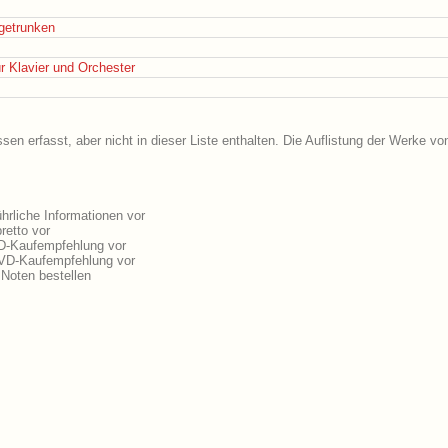
getrunken
ür Klavier und Orchester
en erfasst, aber nicht in dieser Liste enthalten. Die Auflistung der Werke v
rliche Informationen vor
retto vor
CD-Kaufempfehlung vor
DVD-Kaufempfehlung vor
Noten bestellen