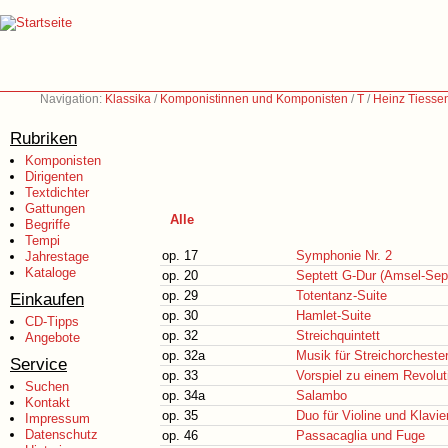
Navigation:
Klassika
/
Komponistinnen und Komponisten
/
T
/
Heinz Tiesse
Rubriken
Komponisten
Dirigenten
Textdichter
Gattungen
Alle
Begriffe
Tempi
op. 17
Symphonie Nr. 2
Jahrestage
Kataloge
op. 20
Septett G-Dur (Amsel-Sept
op. 29
Totentanz-Suite
Einkaufen
op. 30
Hamlet-Suite
CD-Tipps
op. 32
Streichquintett
Angebote
op. 32a
Musik für Streichorcheste
Service
op. 33
Vorspiel zu einem Revolu
Suchen
op. 34a
Salambo
Kontakt
op. 35
Duo für Violine und Klavie
Impressum
Datenschutz
op. 46
Passacaglia und Fuge