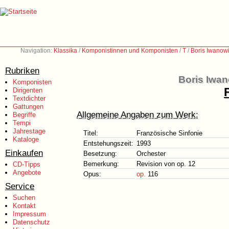
Navigation:
Klassika
/
Komponistinnen und Komponisten
/
T
/
Boris Iwanow
Rubriken
Boris Iwan
Komponisten
Dirigenten
Textdichter
Gattungen
Allgemeine Angaben zum Werk:
Begriffe
Tempi
Jahrestage
Titel:
Französische Sinfonie
Kataloge
Entstehungszeit:
1993
Einkaufen
Besetzung:
Orchester
Bemerkung:
Revision von op. 12
CD-Tipps
Angebote
Opus:
op.
116
Service
Suchen
Kontakt
Impressum
Datenschutz