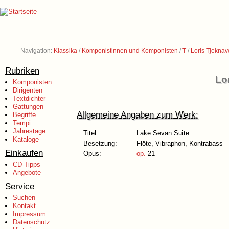
Navigation:
Klassika
/
Komponistinnen und Komponisten
/
T
/
Loris Tjeknav
Rubriken
Lo
Komponisten
Dirigenten
Textdichter
Gattungen
Allgemeine Angaben zum Werk:
Begriffe
Tempi
Jahrestage
Titel:
Lake Sevan Suite
Kataloge
Besetzung:
Flöte, Vibraphon, Kontrabass
Einkaufen
Opus:
op.
21
CD-Tipps
Angebote
Service
Suchen
Kontakt
Impressum
Datenschutz