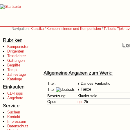
Navigation:
Klassika
/
Komponistinnen und Komponisten
/
T
/
Loris Tjeknav
Rubriken
Lo
Komponisten
Dirigenten
Textdichter
Gattungen
Begriffe
Tempi
Allgemeine Angaben zum Werk:
Jahrestage
Kataloge
Titel:
7 Dances Fantastic
Einkaufen
7 Tänze
Titel
:
CD-Tipps
Besetzung:
Klavier solo
Angebote
Opus:
op.
2b
Service
Suchen
Kontakt
Impressum
Datenschutz