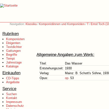
Navigation:
Klassika
/
Komponistinnen und Komponisten
/
T
/
Ernst Toch (
Rubriken
Komponisten
Dirigenten
Textdichter
Gattungen
Allgemeine Angaben zum Werk:
Begriffe
Tempi
Jahrestage
Titel:
Das Wasser
Kataloge
Entstehungszeit:
1930
Einkaufen
Verlag:
Mainz: B. Schott's Söhne, 193
Opus:
op.
53
CD-Tipps
Angebote
Service
Suchen
Kontakt
Impressum
Datenschutz