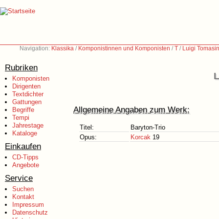
Navigation:
Klassika
/
Komponistinnen und Komponisten
/
T
/
Luigi Tomasin
Rubriken
L
Komponisten
Dirigenten
Textdichter
Gattungen
Allgemeine Angaben zum Werk:
Begriffe
Tempi
Jahrestage
Titel:
Baryton-Trio
Kataloge
Opus:
Korcak
19
Einkaufen
CD-Tipps
Angebote
Service
Suchen
Kontakt
Impressum
Datenschutz