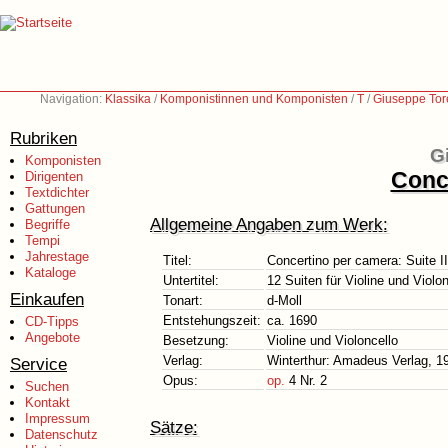
Navigation:
Klassika
/
Komponistinnen und Komponisten
/
T
/
Giuseppe Tore
Rubriken
G
Komponisten
Conce
Dirigenten
Textdichter
Gattungen
Allgemeine Angaben zum Werk:
Begriffe
Tempi
Jahrestage
Titel:
Concertino per camera: Suite II
Kataloge
Untertitel:
12 Suiten für Violine und Violon
Einkaufen
Tonart:
d-Moll
Entstehungszeit:
ca. 1690
CD-Tipps
Angebote
Besetzung:
Violine und Violoncello
Verlag:
Winterthur: Amadeus Verlag, 1
Service
Opus:
op.
4 Nr. 2
Suchen
Kontakt
Impressum
Sätze:
Datenschutz