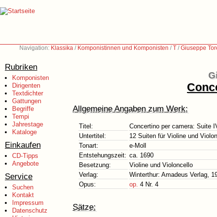
Navigation:
Klassika
/
Komponistinnen und Komponisten
/
T
/
Giuseppe Tore
Rubriken
G
Komponisten
Conce
Dirigenten
Textdichter
Gattungen
Allgemeine Angaben zum Werk:
Begriffe
Tempi
Jahrestage
Titel:
Concertino per camera: Suite I
Kataloge
Untertitel:
12 Suiten für Violine und Violon
Einkaufen
Tonart:
e-Moll
Entstehungszeit:
ca. 1690
CD-Tipps
Angebote
Besetzung:
Violine und Violoncello
Verlag:
Winterthur: Amadeus Verlag, 1
Service
Opus:
op.
4 Nr. 4
Suchen
Kontakt
Impressum
Sätze:
Datenschutz