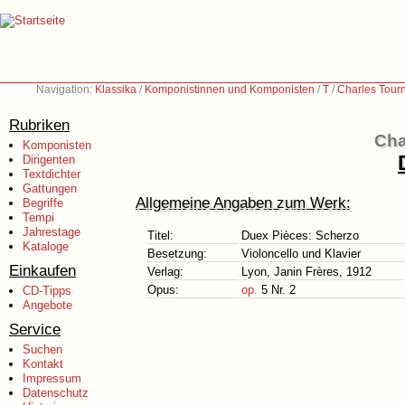
Navigation:
Klassika
/
Komponistinnen und Komponisten
/
T
/
Charles Tour
Rubriken
Cha
Komponisten
Dirigenten
Textdichter
Gattungen
Allgemeine Angaben zum Werk:
Begriffe
Tempi
Jahrestage
Titel:
Duex Pièces: Scherzo
Kataloge
Besetzung:
Violoncello und Klavier
Einkaufen
Verlag:
Lyon, Janin Frères, 1912
Opus:
op.
5 Nr. 2
CD-Tipps
Angebote
Service
Suchen
Kontakt
Impressum
Datenschutz