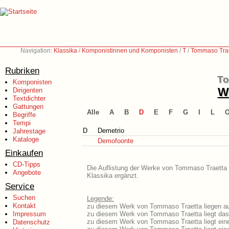
Navigation:
Klassika
/
Komponistinnen und Komponisten
/
T
/
Tommaso Trae
Rubriken
To
Komponisten
We
Dirigenten
Textdichter
Gattungen
Alle
A
B
D
E
F
G
I
L
Begriffe
Tempi
D
Demetrio
Jahrestage
Kataloge
Demofoonte
Einkaufen
CD-Tipps
Die Auflistung der Werke von Tommaso Traetta i
Angebote
Klassika ergänzt.
Service
Suchen
Legende:
Kontakt
zu diesem Werk von Tommaso Traetta liegen aus
Impressum
zu diesem Werk von Tommaso Traetta liegt das 
zu diesem Werk von Tommaso Traetta liegt ein
Datenschutz