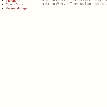
zu diesem Werk von Tommaso Traetta liegt ei
Historie
zu diesem Werk von Tommaso Traetta können S
Opernhäuser
Veranstaltungen