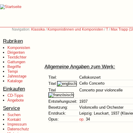
Navigation:
Klassika
/
Komponistinnen und Komponisten
/
T
/
Max Trapp (1
Rubriken
Komponisten
Dirigenten
Textdichter
Gattungen
Allgemeine Angaben zum Werk:
Begriffe
Tempi
Jahrestage
Titel:
Cellokonzert
Kataloge
Cello Concerto
Titel
:
Einkaufen
Titel
Concerto pour violoncelle
:
CD-Tipps
Angebote
Entstehungszeit:
1937
Service
Besetzung:
Violoncello und Orchester
Erstdruck:
Leipzig: Leuckart, 1937 (Klavi
Suchen
Opus:
op.
34
Kontakt
Impressum
Datenschutz