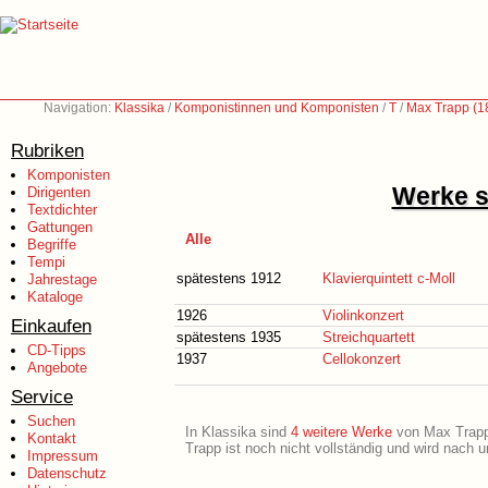
Navigation:
Klassika
/
Komponistinnen und Komponisten
/
T
/
Max Trapp (1
Rubriken
Komponisten
Werke s
Dirigenten
Textdichter
Gattungen
Alle
Begriffe
Tempi
spätestens 1912
Klavierquintett c-Moll
Jahrestage
Kataloge
1926
Violinkonzert
Einkaufen
spätestens 1935
Streichquartett
CD-Tipps
1937
Cellokonzert
Angebote
Service
Suchen
In Klassika sind
4 weitere Werke
von Max Trapp 
Kontakt
Trapp ist noch nicht vollständig und wird nach 
Impressum
Datenschutz