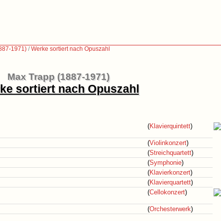
887-1971)
/
Werke sortiert nach Opuszahl
Max Trapp (1887-1971)
ke sortiert nach Opuszahl
(
Klavierquintett
)
(
Violinkonzert
)
(
Streichquartett
)
(
Symphonie
)
(
Klavierkonzert
)
(
Klavierquartett
)
(
Cellokonzert
)
(
Orchesterwerk
)