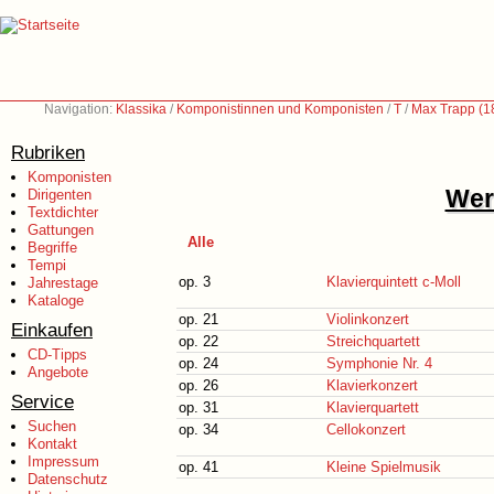
Navigation:
Klassika
/
Komponistinnen und Komponisten
/
T
/
Max Trapp (1
Rubriken
Komponisten
Wer
Dirigenten
Textdichter
Gattungen
Alle
Begriffe
Tempi
op. 3
Klavierquintett c-Moll
Jahrestage
Kataloge
op. 21
Violinkonzert
Einkaufen
op. 22
Streichquartett
CD-Tipps
op. 24
Symphonie Nr. 4
Angebote
op. 26
Klavierkonzert
Service
op. 31
Klavierquartett
Suchen
op. 34
Cellokonzert
Kontakt
Impressum
op. 41
Kleine Spielmusik
Datenschutz