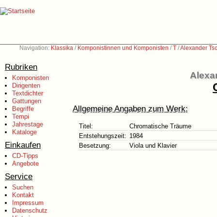
Navigation:
Klassika
/
Komponistinnen und Komponisten
/
T
/
Alexander Ts
Rubriken
Alexa
Komponisten
Dirigenten
Textdichter
Gattungen
Allgemeine Angaben zum Werk:
Begriffe
Tempi
Jahrestage
Titel:
Chromatische Träume
Kataloge
Entstehungszeit:
1984
Einkaufen
Besetzung:
Viola und Klavier
CD-Tipps
Angebote
Service
Suchen
Kontakt
Impressum
Datenschutz