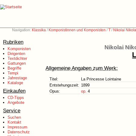
Navigation:
Klassika
/
Komponistinnen und Komponisten
/
T
/
Nikolai Nikol
Rubriken
Nikolai Nik
Komponisten
L
Dirigenten
Textdichter
Gattungen
Allgemeine Angaben zum Werk:
Begriffe
Tempi
Jahrestage
Titel:
La Princesse Lointaine
Kataloge
Entstehungszeit:
1899
Einkaufen
Opus:
op.
4
CD-Tipps
Angebote
Service
Suchen
Kontakt
Impressum
Datenschutz