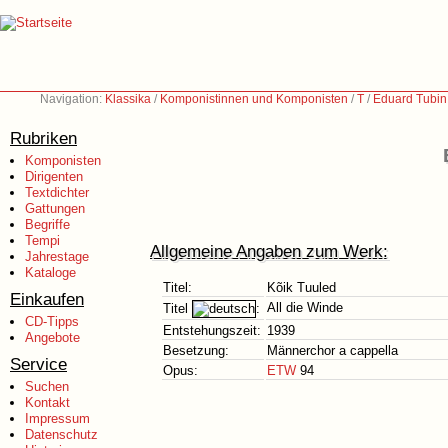
Navigation:
Klassika
/
Komponistinnen und Komponisten
/
T
/
Eduard Tubin
Rubriken
Komponisten
Dirigenten
Textdichter
Gattungen
Begriffe
Tempi
Allgemeine Angaben zum Werk:
Jahrestage
Kataloge
Titel:
Kõik Tuuled
Einkaufen
All die Winde
Titel
:
CD-Tipps
Entstehungszeit:
1939
Angebote
Besetzung:
Männerchor a cappella
Service
Opus:
ETW
94
Suchen
Kontakt
Impressum
Datenschutz