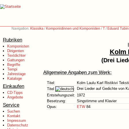
Navigation:
Klassika
/
Komponistinnen und Komponisten
/
T
/
Eduard Tubin
Rubriken
Komponisten
Kolm L
Dirigenten
Textdichter
(Drei Lied
Gattungen
Begriffe
Tempi
Allgemeine Angaben zum Werk:
Jahrestage
Kataloge
Titel:
Kolm Laulu Karl Ristikivi Teksti
Einkaufen
Drei Lieder auf Gedichte von Kar
Titel
:
CD-Tipps
Entstehungszeit:
1972
Angebote
Besetzung:
Singstimme und Klavier
Service
Opus:
ETW
84
Suchen
Kontakt
Impressum
Datenschutz