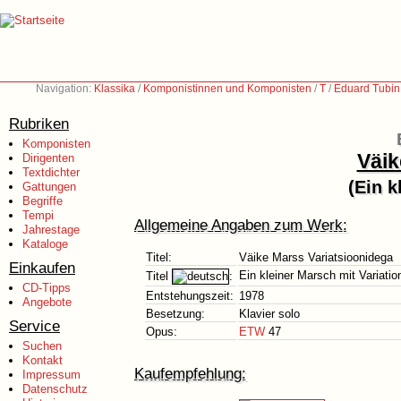
Navigation:
Klassika
/
Komponistinnen und Komponisten
/
T
/
Eduard Tubin
Rubriken
Komponisten
Väik
Dirigenten
Textdichter
(Ein k
Gattungen
Begriffe
Tempi
Allgemeine Angaben zum Werk:
Jahrestage
Kataloge
Titel:
Väike Marss Variatsioonidega
Einkaufen
Ein kleiner Marsch mit Variatio
Titel
:
CD-Tipps
Entstehungszeit:
1978
Angebote
Besetzung:
Klavier solo
Service
Opus:
ETW
47
Suchen
Kontakt
Kaufempfehlung:
Impressum
Datenschutz