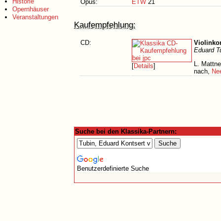
Historie
Opus:
ETW
21
Opernhäuser
Veranstaltungen
Kaufempfehlung:
CD:
Violinko
Eduard T
L. Mattne
[
Details
]
nach,
Ne
Suche bei den Klassika-Partnern:
Benutzerdefinierte Suche