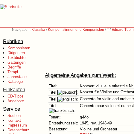
Navigation:
Klassika
/
Komponistinnen und Komponisten
/
T
/
Eduard Tubin
Rubriken
Komponisten
Dirigenten
Textdichter
Gattungen
Begriffe
Tempi
Allgemeine Angaben zum Werk:
Jahrestage
Kataloge
Titel:
Kontsert viiulile ja orkestrile Nr.
Einkaufen
Konzert für Violine und Orchest
Titel
:
CD-Tipps
Concerto for violin and orchest
Titel
:
Angebote
Titel
Concerto pour violon et orchest
Service
:
Suchen
Tonart:
g-Moll
Kontakt
Entstehungszeit:
1945, rev. 1948-49
Impressum
Besetzung:
Violine und Orchester
Datenschutz