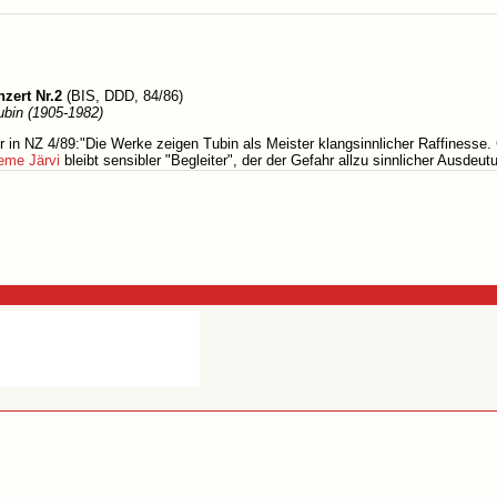
nzert Nr.2
(BIS, DDD, 84/86)
ubin (1905-1982)
r in NZ 4/89:"Die Werke zeigen Tubin als Meister klangsinnlicher Raffinesse
eme Järvi
bleibt sensibler "Begleiter", der der Gefahr allzu sinnlicher Ausd