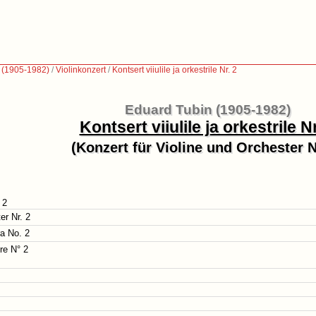
 (1905-1982)
/
Violinkonzert
/
Kontsert viiulile ja orkestrile Nr. 2
Eduard Tubin (1905-1982)
Kontsert viiulile ja orkestrile Nr
(Konzert für Violine und Orchester N
 2
er Nr. 2
ra No. 2
re N° 2