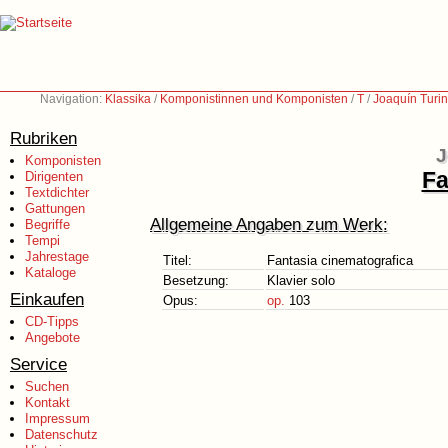
Navigation:
Klassika
/
Komponistinnen und Komponisten
/
T
/
Joaquín Turi
Rubriken
J
Komponisten
Fa
Dirigenten
Textdichter
Gattungen
Allgemeine Angaben zum Werk:
Begriffe
Tempi
Jahrestage
Titel:
Fantasia cinematografica
Kataloge
Besetzung:
Klavier solo
Einkaufen
Opus:
op.
103
CD-Tipps
Angebote
Service
Suchen
Kontakt
Impressum
Datenschutz