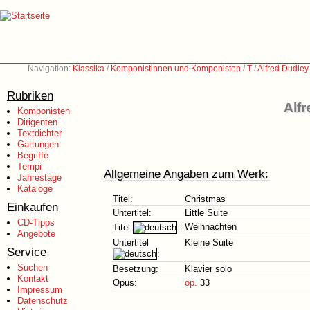
Navigation:
Klassika
/
Komponistinnen und Komponisten
/
T
/
Alfred Dudley
Rubriken
Alfr
Komponisten
Dirigenten
Textdichter
Gattungen
Begriffe
Tempi
Allgemeine Angaben zum Werk:
Jahrestage
Kataloge
Titel:
Christmas
Einkaufen
Untertitel:
Little Suite
CD-Tipps
Weihnachten
Titel
:
Angebote
Untertitel
Kleine Suite
Service
:
Suchen
Besetzung:
Klavier solo
Kontakt
Opus:
op.
33
Impressum
Datenschutz