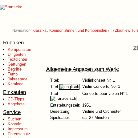
Navigation:
Klassika
/
Komponistinnen und Komponisten
/
T
/
Zbigniew Tur
Rubriken
Z
Komponisten
Dirigenten
Textdichter
Gattungen
Allgemeine Angaben zum Werk:
Begriffe
Tempi
Jahrestage
Titel:
Violinkonzert Nr. 1
Kataloge
Violin Concerto No. 1
Titel
:
Einkaufen
Titel
Concerto pour violon N° 1
:
CD-Tipps
Angebote
Entstehungszeit:
1951
Service
Besetzung:
Violine und Orchester
Spieldauer:
ca. 27 Minuten
Suchen
Kontakt
Impressum
Datenschutz