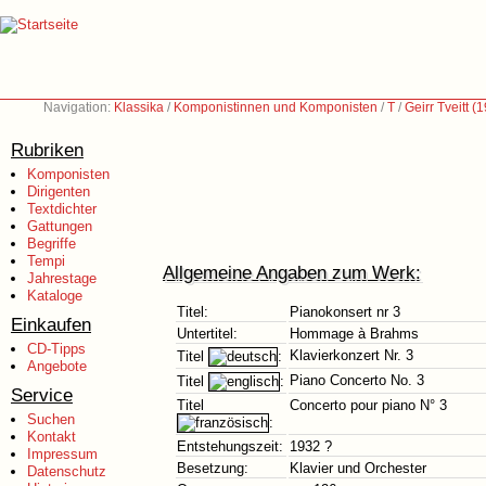
Navigation:
Klassika
/
Komponistinnen und Komponisten
/
T
/
Geirr Tveitt 
Rubriken
Komponisten
Dirigenten
Textdichter
Gattungen
Begriffe
Tempi
Allgemeine Angaben zum Werk:
Jahrestage
Kataloge
Titel:
Pianokonsert nr 3
Einkaufen
Untertitel:
Hommage à Brahms
CD-Tipps
Klavierkonzert Nr. 3
Titel
:
Angebote
Piano Concerto No. 3
Titel
:
Service
Titel
Concerto pour piano N° 3
Suchen
:
Kontakt
Entstehungszeit:
1932 ?
Impressum
Besetzung:
Klavier und Orchester
Datenschutz