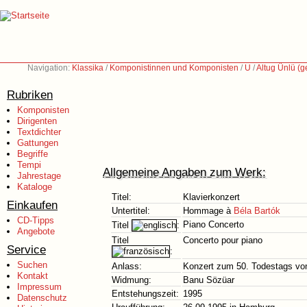
Navigation:
Klassika
/
Komponistinnen und Komponisten
/
U
/
Altug Ünlü (g
Rubriken
Komponisten
Dirigenten
Textdichter
Gattungen
Begriffe
Tempi
Allgemeine Angaben zum Werk:
Jahrestage
Kataloge
Titel:
Klavierkonzert
Einkaufen
Untertitel:
Hommage à
Béla Bartók
CD-Tipps
Piano Concerto
Titel
:
Angebote
Titel
Concerto pour piano
Service
:
Suchen
Anlass:
Konzert zum 50. Todestags v
Kontakt
Widmung:
Banu Sözüar
Impressum
Entstehungszeit:
1995
Datenschutz