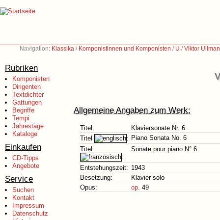
Navigation:
Klassika
/
Komponistinnen und Komponisten
/
U
/
Viktor Ullma
Rubriken
V
Komponisten
Dirigenten
Textdichter
Gattungen
Allgemeine Angaben zum Werk:
Begriffe
Tempi
Jahrestage
Titel:
Klaviersonate Nr. 6
Kataloge
Piano Sonata No. 6
Titel
:
Einkaufen
Titel
Sonate pour piano N° 6
:
CD-Tipps
Angebote
Entstehungszeit:
1943
Service
Besetzung:
Klavier solo
Opus:
op.
49
Suchen
Kontakt
Impressum
Datenschutz