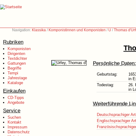
Navigation:
Klassika
/
Komponistinnen und Komponisten
/
U
/
Thomas d'Urf
Rubriken
Tho
Komponisten
Dirigenten
Textdichter
Persönliche Daten:
Gattungen
Begriffe
Tempi
Geburtstag:
165
Jahrestage
in E
Kataloge
Todestag:
26. 
in L
Einkaufen
CD-Tipps
Angebote
Weiterführende Lin
Service
Deutschsprachiger Art
Suchen
Englischsprachiger Art
Kontakt
Französischsprachiger 
Impressum
Datenschutz