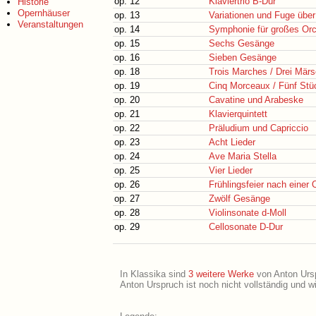
op. 12
Klaviertrio B-Dur
Historie
Opernhäuser
op. 13
Variationen und Fuge übe
Veranstaltungen
op. 14
Symphonie für großes Orc
op. 15
Sechs Gesänge
op. 16
Sieben Gesänge
op. 18
Trois Marches / Drei Mär
op. 19
Cinq Morceaux / Fünf Stü
op. 20
Cavatine und Arabeske
op. 21
Klavierquintett
op. 22
Präludium und Capriccio
op. 23
Acht Lieder
op. 24
Ave Maria Stella
op. 25
Vier Lieder
op. 26
Frühlingsfeier nach einer
op. 27
Zwölf Gesänge
op. 28
Violinsonate d-Moll
op. 29
Cellosonate D-Dur
In Klassika sind
3 weitere Werke
von Anton Urspr
Anton Urspruch ist noch nicht vollständig und w