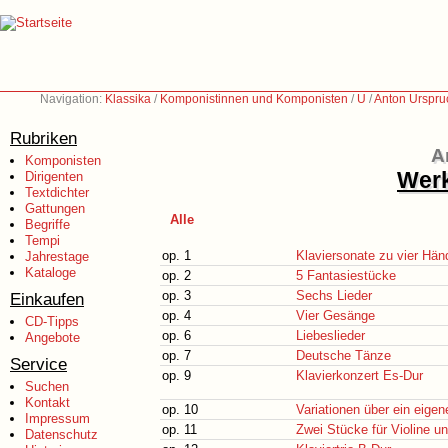
Navigation:
Klassika
/
Komponistinnen und Komponisten
/
U
/
Anton Urspru
Rubriken
A
Komponisten
Werk
Dirigenten
Textdichter
Gattungen
Alle
Begriffe
Tempi
op. 1
Klaviersonate zu vier Hän
Jahrestage
Kataloge
op. 2
5 Fantasiestücke
op. 3
Sechs Lieder
Einkaufen
op. 4
Vier Gesänge
CD-Tipps
op. 6
Liebeslieder
Angebote
op. 7
Deutsche Tänze
Service
op. 9
Klavierkonzert Es-Dur
Suchen
Kontakt
op. 10
Variationen über ein eig
Impressum
op. 11
Zwei Stücke für Violine u
Datenschutz