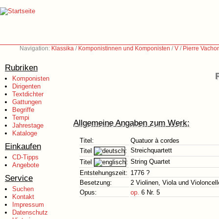
Navigation:
Klassika
/
Komponistinnen und Komponisten
/
V
/
Pierre Vacho
Rubriken
Komponisten
Dirigenten
Textdichter
Gattungen
Begriffe
Tempi
Allgemeine Angaben zum Werk:
Jahrestage
Kataloge
Titel:
Quatuor à cordes
Einkaufen
Streichquartett
Titel
:
CD-Tipps
String Quartet
Titel
:
Angebote
Entstehungszeit:
1776 ?
Service
Besetzung:
2 Violinen, Viola und Violoncell
Suchen
Opus:
op.
6 Nr. 5
Kontakt
Impressum
Datenschutz