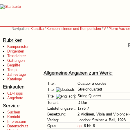
Navigation:
Klassika
/
Komponistinnen und Komponisten
/
V
/
Pierre Vacho
Rubriken
Komponisten
Dirigenten
Textdichter
Gattungen
Begriffe
Tempi
Allgemeine Angaben zum Werk:
Jahrestage
Kataloge
Titel:
Quatuor à cordes
Einkaufen
Streichquartett
Titel
:
CD-Tipps
String Quartet
Titel
:
Angebote
Tonart:
D-Dur
Service
Entstehungszeit:
1776 ?
Suchen
Besetzung:
2 Violinen, Viola und Violoncell
Kontakt
Verlag:
London: Stainer & Bell, 1928
Impressum
Opus:
op.
6 Nr. 6
Datenschutz