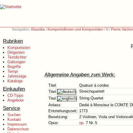
Navigation:
Klassika
/
Komponistinnen und Komponisten
/
V
/
Pierre Vacho
Rubriken
Komponisten
Dirigenten
Textdichter
Gattungen
Begriffe
Tempi
Allgemeine Angaben zum Werk:
Jahrestage
Kataloge
Titel:
Quatuor à cordes
Einkaufen
Streichquartett
Titel
:
CD-Tipps
String Quartet
Titel
:
Angebote
Anlass:
Dedié à Monsieur le COMTE 
Service
Entstehungszeit:
1773
Suchen
Besetzung:
2 Violinen, Viola und Violoncell
Kontakt
Opus:
op.
7 Nr. 5
Impressum
Datenschutz