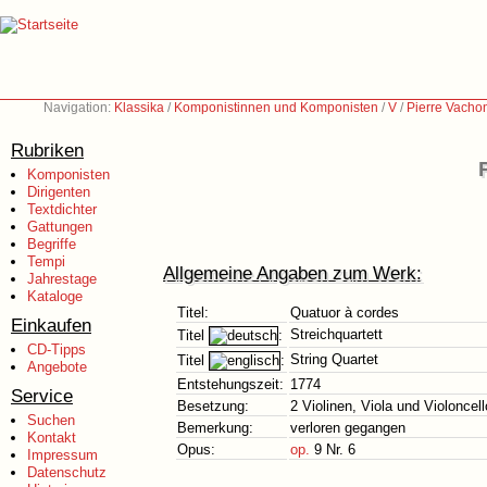
Navigation:
Klassika
/
Komponistinnen und Komponisten
/
V
/
Pierre Vacho
Rubriken
Komponisten
Dirigenten
Textdichter
Gattungen
Begriffe
Tempi
Allgemeine Angaben zum Werk:
Jahrestage
Kataloge
Titel:
Quatuor à cordes
Einkaufen
Streichquartett
Titel
:
CD-Tipps
String Quartet
Titel
:
Angebote
Entstehungszeit:
1774
Service
Besetzung:
2 Violinen, Viola und Violoncell
Suchen
Bemerkung:
verloren gegangen
Kontakt
Opus:
op.
9 Nr. 6
Impressum
Datenschutz