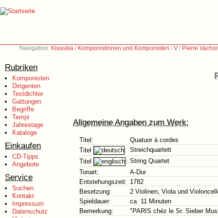
Navigation:
Klassika
/
Komponistinnen und Komponisten
/
V
/
Pierre Vacho
Rubriken
Komponisten
Dirigenten
Textdichter
Gattungen
Begriffe
Tempi
Allgemeine Angaben zum Werk:
Jahrestage
Kataloge
Titel:
Quatuor à cordes
Einkaufen
Streichquartett
Titel
:
CD-Tipps
String Quartet
Titel
:
Angebote
Tonart:
A-Dur
Service
Entstehungszeit:
1782
Suchen
Besetzung:
2 Violinen, Viola und Violoncell
Kontakt
Spieldauer:
ca. 11 Minuten
Impressum
Bemerkung:
"PARIS chéz le Sr. Sieber Music
Datenschutz